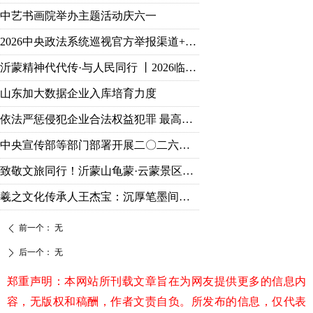
中艺书画院举办主题活动庆六一
2026中央政法系统巡视官方举报渠道+受理范围
沂蒙精神代代传·与人民同行 丨2026临沂市文联新时代文明实践文艺志愿服务主题活动正式启动
山东加大数据企业入库培育力度
依法严惩侵犯企业合法权益犯罪 最高检发布典型案例
中央宣传部等部门部署开展二〇二六年“强国复兴有我”群众性主题宣传教育活动
致敬文旅同行！沂蒙山龟蒙·云蒙景区免票礼遇全国旅游人！
羲之文化传承人王杰宝：沉厚笔墨间的守正出新
前一个：
无
ꄴ
后一个：
无
ꄲ
郑重声明：本网站所刊载文章旨在为网友提供更多的信息内
容，无版权和稿酬，作者文责自负。所发布的信息，仅代表