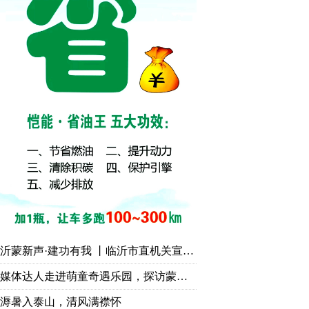
沂蒙新声·建功有我 丨临沂市直机关宣讲比赛作品展演活动成功举行
媒体达人走进萌童奇遇乐园，探访蒙山脚下“有温度的童话世界”
溽暑入泰山，清风满襟怀