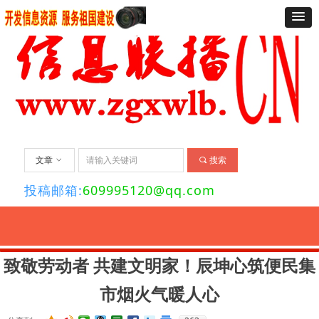
文章
ꀁ
끠
搜索
投稿邮箱:
609995120@qq.com
要闻
经济
法治
社会
舆情
文化
艺术
资讯
旅游
关于我们
联
致敬劳动者 共建文明家！辰坤心筑便民集
市烟火气暖人心