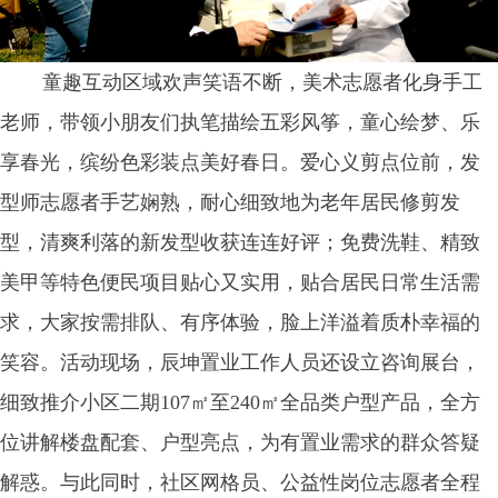
童趣互动区域欢声笑语不断，美术志愿者化身手工
老师，带领小朋友们执笔描绘五彩风筝，童心绘梦、乐
享春光，缤纷色彩装点美好春日。爱心义剪点位前，发
型师志愿者手艺娴熟，耐心细致地为老年居民修剪发
型，清爽利落的新发型收获连连好评；免费洗鞋、精致
美甲等特色便民项目贴心又实用，贴合居民日常生活需
求，大家按需排队、有序体验，脸上洋溢着质朴幸福的
笑容。活动现场，辰坤置业工作人员还设立咨询展台，
细致推介小区二期107㎡至240㎡全品类户型产品，全方
位讲解楼盘配套、户型亮点，为有置业需求的群众答疑
解惑。与此同时，社区网格员、公益性岗位志愿者全程