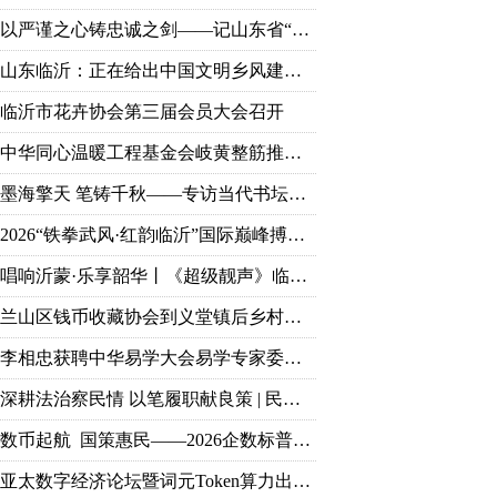
以严谨之心铸忠诚之剑——记山东省“铁纪护航”先进个人、临沂市纪委监委第九审查调查室主任胡永亮
山东临沂：正在给出中国文明乡风建设的“最美答案”
临沂市花卉协会第三届会员大会召开
中华同心温暖工程基金会岐黄整筋推拿技能培训项目顺利完成
墨海擎天 笔铸千秋——专访当代书坛巨擘王杰宝
2026“铁拳武风·红韵临沂”国际巅峰搏击赛新闻发布会： 麻绳古泰拳8月首登临沂擂台
唱响沂蒙·乐享韶华丨《超级靓声》临沂海选落地乐享汇，零门槛免费开赛
兰山区钱币收藏协会到义堂镇后乡村慰问党员老兵
李相忠获聘中华易学大会易学专家委员会主任 获评多项国学荣誉
深耕法治察民情 以笔履职献良策 | 民革党员孙堃获评临沂市社情民意信息工作突出个人荣誉
数币起航 国策惠民——2026企数标普支付生态终端落地启动大会盛大召开
亚太数字经济论坛暨词元Token算力出海研讨会于临沂圆满落幕