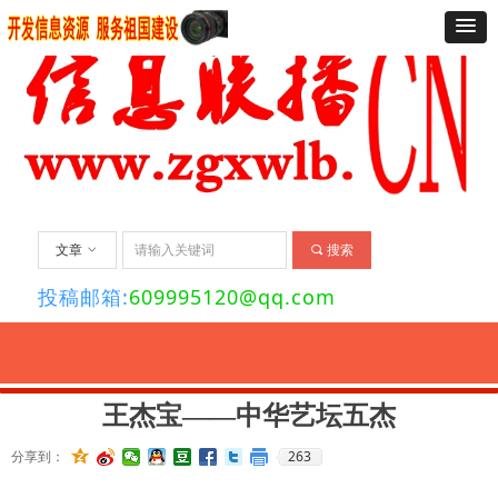
文章
ꀁ
끠
搜索
投稿邮箱:
609995120@qq.com
要闻
经济
法治
社会
舆情
文化
艺术
资讯
旅游
关于我们
联
王杰宝——中华艺坛五杰
263
分享到：