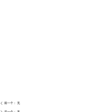
前一个：
无
ꄴ
后一个：
无
ꄲ