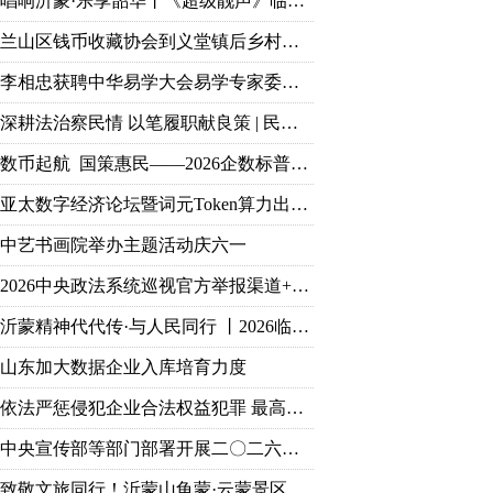
唱响沂蒙·乐享韶华丨《超级靓声》临沂海选落地乐享汇，零门槛免费开赛
兰山区钱币收藏协会到义堂镇后乡村慰问党员老兵
李相忠获聘中华易学大会易学专家委员会主任 获评多项国学荣誉
深耕法治察民情 以笔履职献良策 | 民革党员孙堃获评临沂市社情民意信息工作突出个人荣誉
数币起航 国策惠民——2026企数标普支付生态终端落地启动大会盛大召开
亚太数字经济论坛暨词元Token算力出海研讨会于临沂圆满落幕
中艺书画院举办主题活动庆六一
2026中央政法系统巡视官方举报渠道+受理范围
沂蒙精神代代传·与人民同行 丨2026临沂市文联新时代文明实践文艺志愿服务主题活动正式启动
山东加大数据企业入库培育力度
依法严惩侵犯企业合法权益犯罪 最高检发布典型案例
中央宣传部等部门部署开展二〇二六年“强国复兴有我”群众性主题宣传教育活动
致敬文旅同行！沂蒙山龟蒙·云蒙景区免票礼遇全国旅游人！