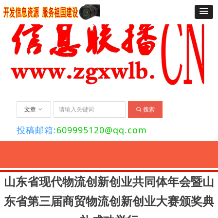
文章
ꀁ
끠
搜索
投稿邮箱:
609995120@qq.com
要闻
经济
法治
社会
舆情
文化
艺术
资讯
旅游
关于我们
联
山东省现代物流创新创业共同体年会暨山
东省第三届商贸物流创新创业大赛颁奖典