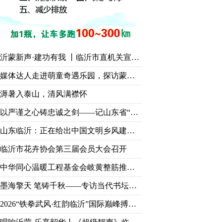
沂蒙新声·建功有我 丨临沂市直机关宣讲比赛作品展演活动成功举行
媒体达人走进萌童奇遇乐园，探访蒙山脚下“有温度的童话世界”
溽暑入泰山，清风满襟怀
以严谨之心铸忠诚之剑——记山东省“铁纪护航”先进个人、临沂市纪委监委第九审查调查室主任胡永亮
山东临沂：正在给出中国文明乡风建设的“最美答案”
临沂市花卉协会第三届会员大会召开
中华同心温暖工程基金会岐黄整筋推拿技能培训项目顺利完成
墨海擎天 笔铸千秋——专访当代书坛巨擘王杰宝
2026“铁拳武风·红韵临沂”国际巅峰搏击赛新闻发布会： 麻绳古泰拳8月首登临沂擂台