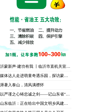
沂蒙新声·建功有我 丨临沂市直机关宣讲比赛作品展演活动成功举行
媒体达人走进萌童奇遇乐园，探访蒙山脚下“有温度的童话世界”
溽暑入泰山，清风满襟怀
以严谨之心铸忠诚之剑——记山东省“铁纪护航”先进个人、临沂市纪委监委第九审查调查室主任胡永亮
山东临沂：正在给出中国文明乡风建设的“最美答案”