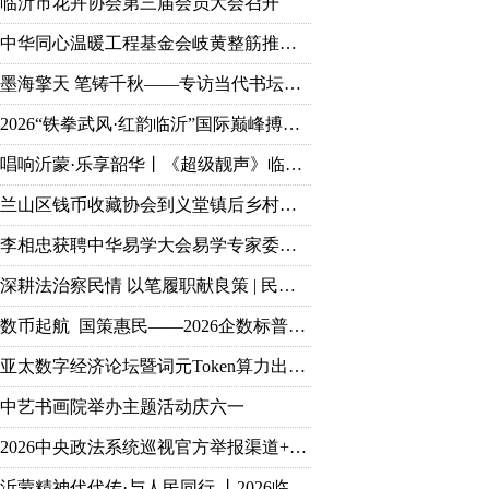
临沂市花卉协会第三届会员大会召开
中华同心温暖工程基金会岐黄整筋推拿技能培训项目顺利完成
墨海擎天 笔铸千秋——专访当代书坛巨擘王杰宝
2026“铁拳武风·红韵临沂”国际巅峰搏击赛新闻发布会： 麻绳古泰拳8月首登临沂擂台
唱响沂蒙·乐享韶华丨《超级靓声》临沂海选落地乐享汇，零门槛免费开赛
兰山区钱币收藏协会到义堂镇后乡村慰问党员老兵
李相忠获聘中华易学大会易学专家委员会主任 获评多项国学荣誉
深耕法治察民情 以笔履职献良策 | 民革党员孙堃获评临沂市社情民意信息工作突出个人荣誉
数币起航 国策惠民——2026企数标普支付生态终端落地启动大会盛大召开
亚太数字经济论坛暨词元Token算力出海研讨会于临沂圆满落幕
中艺书画院举办主题活动庆六一
2026中央政法系统巡视官方举报渠道+受理范围
沂蒙精神代代传·与人民同行 丨2026临沂市文联新时代文明实践文艺志愿服务主题活动正式启动