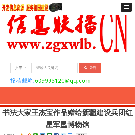
文章
ꀁ
끠
搜索
投稿邮箱:
609995120@qq.com
要闻
经济
法治
社会
舆情
文化
艺术
资讯
旅游
关于我们
联
书法大家王杰宝作品赠给新疆建设兵团红
星军垦博物馆