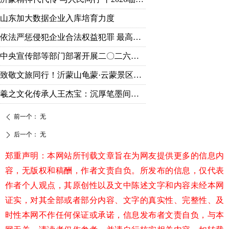
山东加大数据企业入库培育力度
依法严惩侵犯企业合法权益犯罪 最高检发布典型案例
中央宣传部等部门部署开展二〇二六年“强国复兴有我”群众性主题宣传教育活动
致敬文旅同行！沂蒙山龟蒙·云蒙景区免票礼遇全国旅游人！
羲之文化传承人王杰宝：沉厚笔墨间的守正出新
前一个：
无
ꄴ
后一个：
无
ꄲ
郑重声明：本网站所刊载文章旨在为网友提供更多的信息内
容，无版权和稿酬，作者文责自负。所发布的信息，仅代表
作者个人观点，其原创性以及文中陈述文字和内容未经本网
证实，对其全部或者部分内容、文字的真实性、完整性、及
时性本网不作任何保证或承诺，信息发布者文责自负，与本